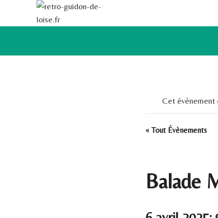
Aller
au
contenu
Cet évènement e
« Tout Évènements
Balade M
6 avril 2025;