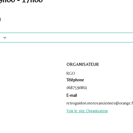
l
ORGANISATEUR
RGO
Téléphone
0687590861
E-mail
retroguidon.motosanciennes@orange.f
Voir le site Organisateur